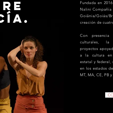
bre
Fundada en 2016 
Nalini Compañía 
cía.
Goiânia/Goiás/
creación de cuatr
Con presencia 
culturales, l
proyectos apoyad
a la cultura en
estatal y federal,
en los estados d
MT, MA, CE, PB y 
CO