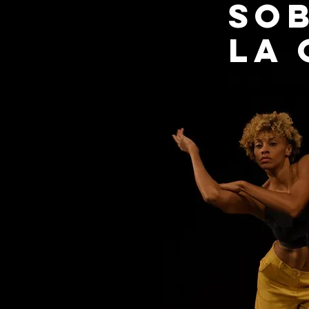
so
La 